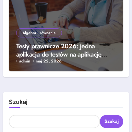
Algebra i równania
Testy prawnicze 2026: jedna
aplikacja do testów na aplikację
prawniczą i notarialną
admin
maj 22, 2026
Szukaj
Szukaj