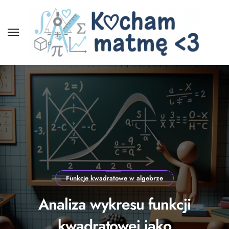
Skip
to
content
Funkcje kwadratowe w algebrze
Analiza wykresu funkcji
kwadratowej jako