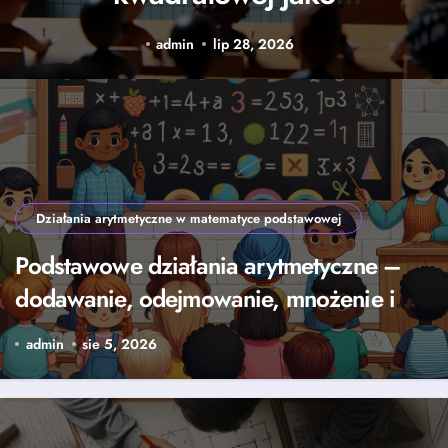
narzędzie
admin
lip 28, 2026
rozwiązywania równań
Działania arytmetyczne w matematyce podstawowej
Podstawowe działania arytmetyczne –
dodawanie, odejmowanie, mnożenie i
dzielenie
admin
sie 5, 2026