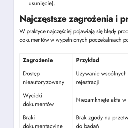
usunięcie).
Najczęstsze zagrożenia i p
W praktyce najczęściej pojawiają się błędy pr
dokumentów w wypełnionych poczekalniach po b
Zagrożenie
Przykład
Dostęp
Używanie wspólnych
nieautoryzowany
rejestracji
Wycieki
Niezamknięte akta w
dokumentów
Braki
Brak zgody na przet
dokumentacyjne
do badań