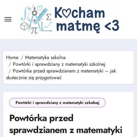
Skip
to
content
Home
Matematyka szkolna
Powtórki i sprawdziany z matematyki szkolnej
Powtórka przed sprawdzianem z matematyki – jak
skutecznie się przygotować
Powtórki i sprawdziany z matematyki szkolnej
Powtórka przed
sprawdzianem z matematyki