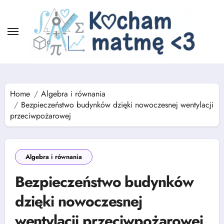
Skip
to
content
Home
Algebra i równania
Bezpieczeństwo budynków dzięki nowoczesnej wentylacji
przeciwpożarowej
Algebra i równania
Bezpieczeństwo budynków
dzięki nowoczesnej
wentylacji przeciwpożarowej