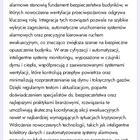
alarmowe stanowią fundament bezpieczeństwa budynków, w
których nowoczesna wentylacja przeciwpożarowa odgrywa
kluczową rolę. Integracja tych rozwiązań pozwala na szybkie
wykrycie zagrożenia, automatyczne uruchomienie systemów
alarmowych oraz precyzyjne kierowanie ruchem
ewakuacyjnym, co znacząco zwiększa szanse na bezpieczne
opuszczenie budynku. W erze cyfryzacji i automatyzacji,
inteligentne systemy monitoringu, wyposażone w czujniki
dymu i ciepła, współpracują z zaawansowanymi systemami
wentylacji, które kontrolują przepływ powietrza oraz
minimalizują rozprzestrzenianie się dymu i toksycznych gazów.
Dzięki regularnym testom i aktualizacjom, poparte
doświadczeniem specjalistów ds. bezpieczeństwa oraz
najlepszymi praktykami branżowymi, rozwiązania te
umożliwiają skuteczną koordynację akcji ewakuacyjnych
nawet w najbardziej wymagających sytuacjach kryzysowych.
Wdrożenie nowoczesnych technologii, takich jak inteligentne
kolektory danych i zautomatyzowane systemy alarmowe,
pozwala na błyskawiczne reagowanie na zagrożenia, co jest