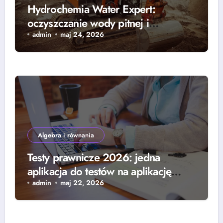
Hydrochemia Water Expert:
oczyszczanie wody pitnej i
czyszczenie instalacji
admin
maj 24, 2026
przemysłowych
Algebra i równania
Testy prawnicze 2026: jedna
aplikacja do testów na aplikację
prawniczą i notarialną
admin
maj 22, 2026