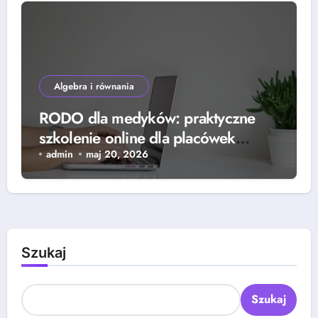
Algebra i równania
RODO dla medyków: praktyczne
szkolenie online dla placówek
medycznych
admin
maj 20, 2026
Szukaj
Szukaj