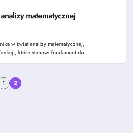
analizy matematycznej
funkcji, które stanowi fundament do…
onicowanie
1
2
isów