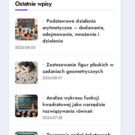
Ostatnie wpisy
Podstawowe działania
arytmetyczne – dodawanie,
odejmowanie, mnożenie i
dzielenie
2026-08-05
Zastosowanie figur płaskich w
zadaniach geometrycznych
2026-08-01
Analiza wykresu funkcji
kwadratowej jako narzędzie
rozwiązywania równań
2026-07-28
Znaczenie zadań tekstowych