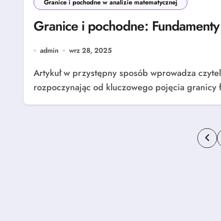
Granice i pochodne w analizie matematycznej
Granice i pochodne: Fundamenty 
admin
wrz 28, 2025
Artykuł w przystępny sposób wprowadza czytelnika w świat analizy matematycznej,
rozpoczynając od kluczowego pojęcia granicy 
Str
wp